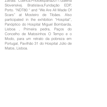
Zavala. Cuenca.Photoespaña2011.Galéria
Slovenskej. Bratislava,Fundação EDP,
Porto. “NDT80 “ and “We Are All Made Of
Scars” at Mosteiro de Tibães. Also
participated in the exhibition “Hospital”,
Panóptico do Hospital Miguel Bombarda,
Lisboa , Primeira pedra, Paços do
Concelho de Matosinhos O Tempo e o
Modo, para um retrato da pobreza em
Portugal, Pavilhão 31 do Hospital Júlio de
Matos, Lisboa.
www.valtervinagre.com
Project
"Jardim das Alminhas" (
Garden of Souls
)
Jardim das Alminhas is the name
(provisional or not) of the project I am
developing at the Artistic Residency at
Pico do Refúgio.