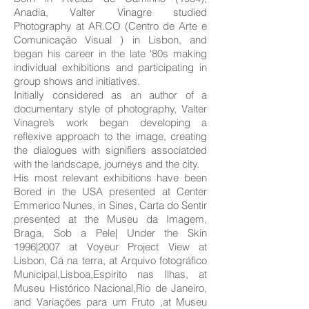
Anadia, Valter Vinagre studied
Photography at AR.CO (Centro de Arte e
Comunicação Visual ) in Lisbon, and
began his career in the late ‘80s making
individual exhibitions and participating in
group shows and initiatives.
Initially considered as an author of a
documentary style of photography, Valter
Vinagre’s work began developing a
reflexive approach to the image, creating
the dialogues with signifiers associatded
with the landscape, journeys and the city.
His most relevant exhibitions have been
Bored in the USA presented at Center
Emmerico Nunes, in Sines, Carta do Sentir
presented at the Museu da Imagem,
Braga, Sob a Pele| Under the Skin
1996|2007 at Voyeur Project View at
Lisbon, Cá na terra, at Arquivo fotográfico
Municipal,Lisboa,Espirito nas Ilhas, at
Museu Histórico Nacional,Rio de Janeiro,
and Variações para um Fruto ,at Museu